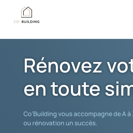
Passer
au
contenu
Rénovez vot
en toute sim
Co’Building vous accompagne de A à Z
ou rénovation un succès.