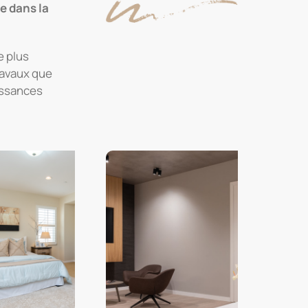
e dans la
e plus
ravaux que
issances