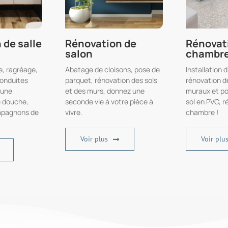
 de salle
Rénovation de
Rénovat
salon
chambr
e, ragréage,
Abatage de cloisons, pose de
Installation d
conduites
parquet, rénovation des sols
rénovation 
 une
et des murs, donnez une
muraux et po
e douche,
seconde vie à votre pièce à
sol en PVC, 
mpagnons de
vivre.
chambre !
Voir plus
Voir plu