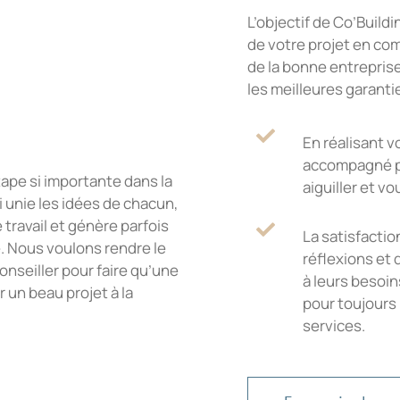
L’objectif de Co’Buil
de votre projet en co
de la bonne entreprise
les meilleures garanti
En réalisant v
accompagné po
ape si importante dans la
aiguiller et vo
 unie les idées de chacun,
ravail et génère parfois
La satisfactio
e. Nous voulons rendre le
réflexions et
nseiller pour faire qu’une
à leurs besoin
 un beau projet à la
pour toujours l
services.