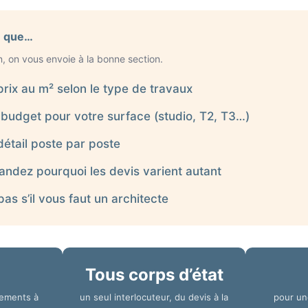
e que…
n, on vous envoie à la bonne section.
prix au m² selon le type de travaux
budget pour votre surface (studio, T2, T3…)
détail poste par poste
dez pourquoi les devis varient autant
s s’il vous faut un architecte
Tous corps d’état
tements à
un seul interlocuteur, du devis à la
pour un