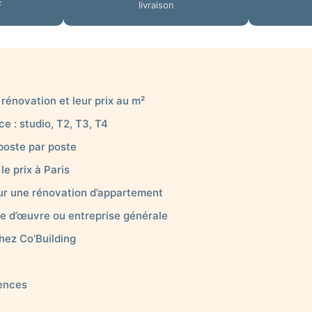
F
livraison
rénovation et leur prix au m²
e : studio, T2, T3, T4
 poste par poste
 le prix à Paris
ur une rénovation d’appartement
re d’œuvre ou entreprise générale
hez Co’Building
rences