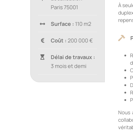
À seul
Paris 75001
duplex
repens
Surface :
110 m2
Coût :
200 000 €
R
Délai de travaux :
d
3 mois et demi
C
P
D
R
P
Nous 
collab
vérita