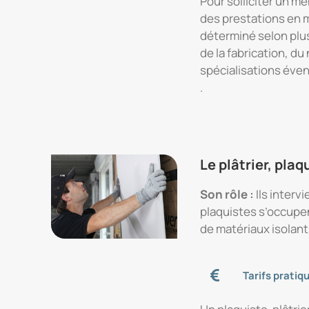
Pour solliciter un me
des prestations en m
déterminé selon plusi
de la fabrication, d
spécialisations éven
.
Le plâtrier, plaq
Son rôle :
Ils interv
plaquistes s’occupen
de matériaux isolant
Tarifs pratiq