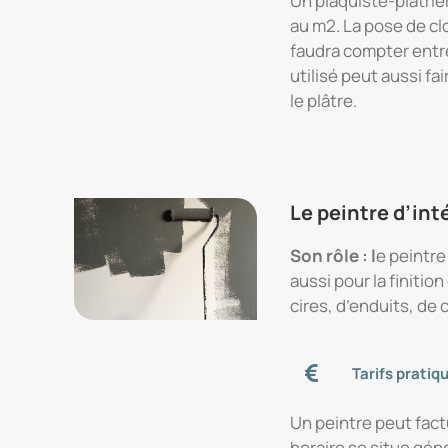
Un plaquiste-plâtrie
au m2. La pose de clo
faudra compter entre
utilisé peut aussi fa
le plâtre.
Le peintre d’int
Son rôle : l
e peintre
aussi pour la finitio
cires, d’enduits, de c
Tarifs pratiq
Un peintre peut factu
horaire se situe géné