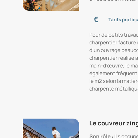
Tarifs pratiq
Pour de petits trava
charpentier facture e
d’un ouvrage beauco
charpentier réalise a
main-d’œuvre, le mat
également fréquent d
le m2 selon la matièr
charpente métalliqu
Le couvreur zin
Son rôle :
Il s’occup