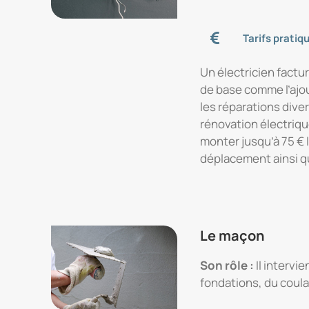
Tarifs pratiq
Un électricien factu
de base comme l’ajou
les réparations dive
rénovation électrique
monter jusqu’à 75 € l
déplacement ainsi qu
Le maçon
Son rôle :
Il intervi
fondations, du coula