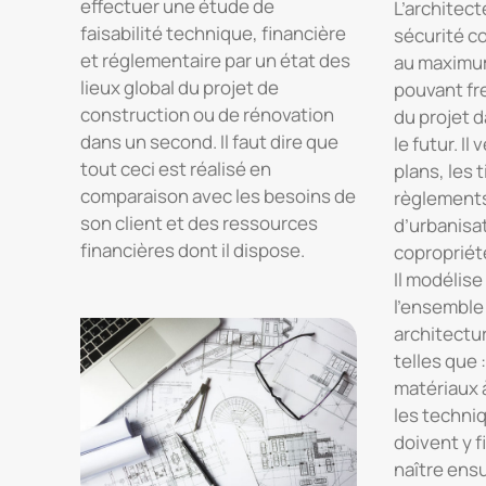
effectuer une étude de
L’architect
faisabilité technique, financière
sécurité co
et réglementaire par un état des
au maximum
lieux global du projet de
pouvant fr
construction ou de rénovation
du projet d
dans un second. Il faut dire que
le futur. Il 
tout ceci est réalisé en
plans, les t
comparaison avec les besoins de
règlements
son client et des ressources
d’urbanisat
financières dont il dispose.
copropriété
Il modélise 
l’ensemble
architectu
telles que 
matériaux 
les techni
doivent y f
naître ensu