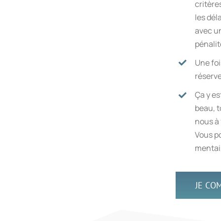
critère
les dél
avec u
pénalit
Une foi
réserve
Ça y es
beau, t
nous à 
Vous po
mentair
JE CO