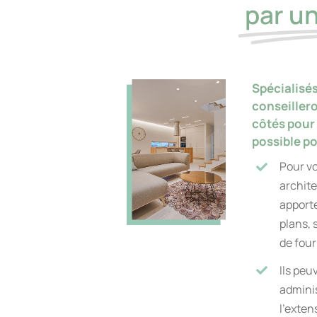
par un
Spécialisés
conseillero
côtés pour
possible po
Pour vo
archite
apporte
plans, 
de four
Ils peu
admini
l’exten