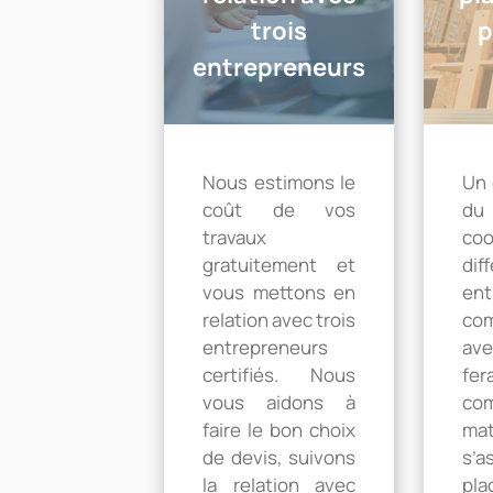
trois
p
entrepreneurs
Nous estimons le
Un 
coût de vos
du
travaux
co
gratuitement et
dif
vous mettons en
ent
relation avec trois
co
entrepreneurs
ave
certifiés. Nous
f
vous aidons à
co
faire le bon choix
ma
de devis, suivons
s’
la relation avec
pl