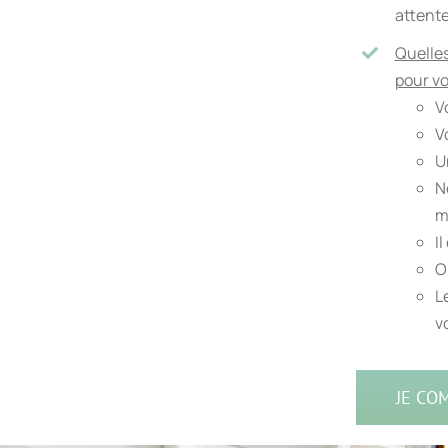
attente
Quelles
pour vo
V
V
U
N
m
I
O
L
v
JE CO