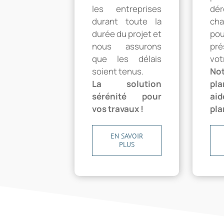
les entreprises
dé
durant toute la
cha
durée du projet et
po
nous assurons
pr
que les délais
vot
soient tenus.
No
La solution
pl
sérénité pour
ai
vos travaux !
pla
EN SAVOIR
PLUS